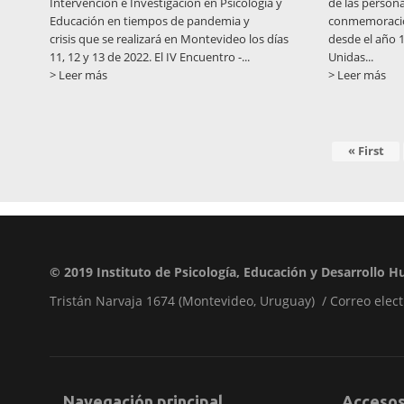
Intervención e Investigación en Psicología y
de las persona
Educación en tiempos de pandemia y
conmemoración 
crisis que se realizará en Montevideo los días
desde el año 
11, 12 y 13 de 2022. El IV Encuentro -...
Unidas...
> Leer más
> Leer más
Primera
« First
aginación
página
© 2019
Instituto de Psicología, Educación y Desarrollo
Tristán Narvaja 1674 (Montevideo, Uruguay) / Correo elect
Navegación principal
Acceso