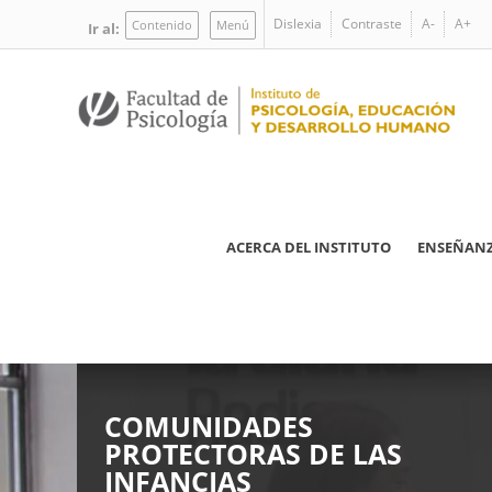
Pasar
Dislexia
Contraste
A-
A+
Contenido
Menú
Ir al:
al
contenido
principal
Navegación
ACERCA DEL INSTITUTO
ENSEÑAN
principal
COMUNIDADES
VI ENCUENTRO
PROTECTORAS DE LAS
INTERNACIONAL DE
INFANCIAS
PSICOLOGÍA Y EDUCACIÓN