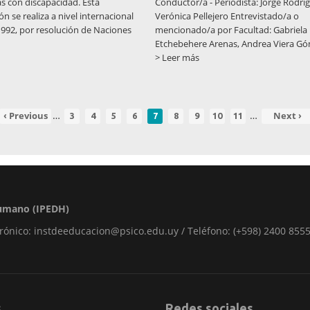
s con discapacidad. Esta
Conductor/a - Periodista: Jorge Rodríg
se realiza a nivel internacional
Verónica Pellejero Entrevistado/a o
1992, por resolución de Naciones
mencionado/a por Facultad: Gabriela
Etchebehere Arenas, Andrea Viera Góm
> Leer más
…
…
Página
‹ Previous
Page
Page
Page
Page
Página
Page
Page
Page
Page
Siguien
Next ›
3
4
5
6
7
8
9
10
11
anterior
actual
página
 Humano (IPEDH)
rónico: instdeeducacion@psico.edu.uy / Teléfono: (+598) 2400 8555
s
Redes sociales