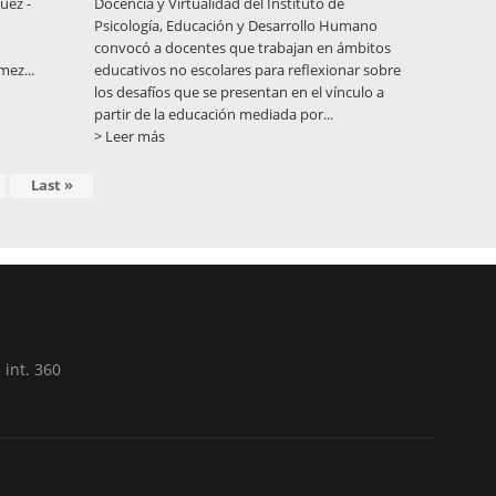
uez -
Docencia y Virtualidad del Instituto de
Psicología, Educación y Desarrollo Humano
convocó a docentes que trabajan en ámbitos
ez...
educativos no escolares para reflexionar sobre
los desafíos que se presentan en el vínculo a
partir de la educación mediada por...
> Leer más
te
Última
Last »
página
 int. 360