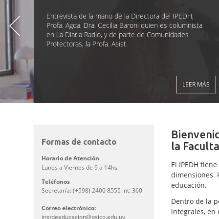
EN EL SIGLO XXI
Entrevista de la mano de la Directora del IPEDH,
Profa. Agda. Dra. Cecilia Baroni quien es columnista
La Facultad de Psicología de la Universidad de la
en La Diaria Radio, y de parte de Comunidades
República tiene una larga tradición de acciones en el
Protectoras, la Profa. Asist.
ámbito educativo.
LEER MÁS
LEER MÁS
Bienvenid
Formas de contacto
la Facult
Horario de Atención
El IPEDH tiene
Lunes a Viernes de 9 a 14hs.
dimensiones. R
Teléfonos
educación.
Secretaría: (+598) 2400 8555 int. 360
Dentro de la p
Correo electrónico:
integrales, en
instdeeducacion@psico.edu.uy