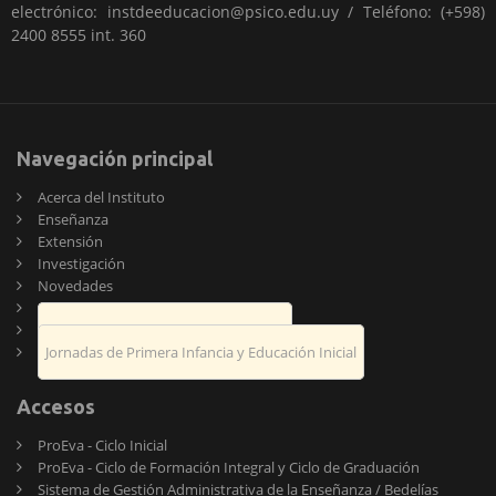
electrónico: instdeeducacion@psico.edu.uy / Teléfono: (+598)
2400 8555 int. 360
Navegación principal
Acerca del Instituto
Enseñanza
Extensión
Investigación
Novedades
Publicaciones
Encuentro de Psicología y Educación
Jornadas de Primera Infancia y Educación Inicial
Accesos
ProEva - Ciclo Inicial
ProEva - Ciclo de Formación Integral y Ciclo de Graduación
Sistema de Gestión Administrativa de la Enseñanza / Bedelías