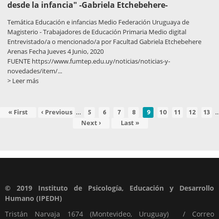
desde la infancia" -Gabriela Etchebehere-
Temática Educación e infancias Medio Federación Uruguaya de
Magisterio - Trabajadores de Educación Primaria Medio digital
Entrevistado/a o mencionado/a por Facultad Gabriela Etchebehere
Arenas Fecha Jueves 4 Junio, 2020
FUENTE https://www.fumtep.edu.uy/noticias/noticias-y-
novedades/item/...
> Leer más
…
Primera
« First
Página
‹ Previous
Page
Page
Page
Page
Página
Page
Page
Page
Page
5
6
7
8
9
10
11
12
13
aginación
página
anterior
actual
Siguiente
Next ›
Última
Last »
página
página
© 2019
Instituto de Psicología, Educación y Desarrollo
Humano (IPEDH)
Tristán Narvaja 1674 (Montevideo, Uruguay) / Correo