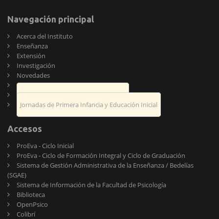
Navegación principal
Acerca del Instituto
Enseñanza
Extensión
Investigación
Novedades
Publicaciones
Encuentro de Psicología y Educación
Jornadas de Primera Infancia y Educación Inicial
Accesos
ProEva - Ciclo Inicial
ProEva - Ciclo de Formación Integral y Ciclo de Graduación
Sistema de Gestión Administrativa de la Enseñanza / Bedelías
(SGAE)
Sistema de Información de la Facultad de Psicología
Biblioteca
OpenPsico
Colibrí