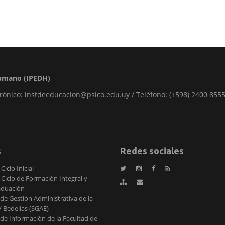
 Humano (IPEDH)
rónico: instdeeducacion@psico.edu.uy / Teléfono: (+598) 2400 8555
s
Redes sociales
Ciclo Inicial
 Ciclo de Formación Integral y
aduación
de Gestión Administrativa de la
 Bedelías (SGAE)
de Información de la Facultad de