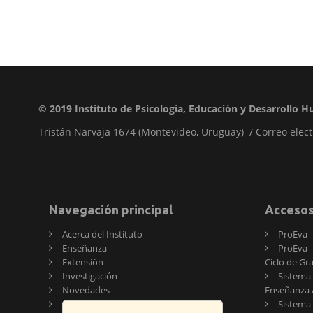
© 2019
Instituto de Psicología, Educación y Desarrollo
Tristán Narvaja 1674 (Montevideo, Uruguay) / Correo elect
Navegación principal
Acceso
Acerca del Instituto
ProEva - 
Enseñanza
ProEva -
Extensión
Ciclo de Gr
Investigación
Sistema 
Novedades
Enseñanza /
Publicaciones
Sistema 