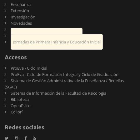
Enseñanza
Extensión
Investigación
Novedades
Publicaciones
Encuentro de Psicología y Educación
Jornadas de Primera Infancia y Educación Inicial
Accesos
ProEva - Ciclo Inicial
ProEva - Ciclo de Formación Integral y Ciclo de Graduación
Sistema de Gestión Administrativa de la Enseñanza / Bedelías
(SGAE)
Sistema de Información de la Facultad de Psicología
Biblioteca
OpenPsico
Colibrí
Redes sociales