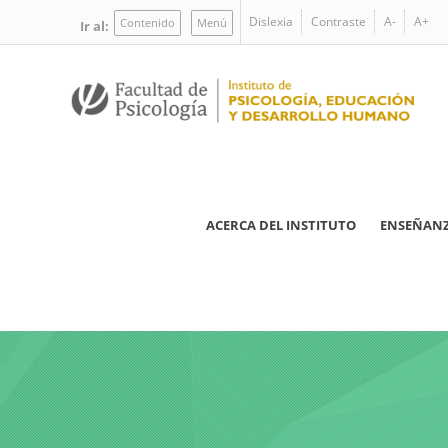
Pasar
Dislexia
Contraste
A-
A+
Contenido
Menú
Ir al:
al
contenido
principal
Navegación
ACERCA DEL INSTITUTO
ENSEÑAN
principal