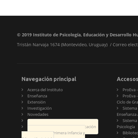
© 2019
Instituto de Psicología, Educación y Desarrollo
Tristán Narvaja 1674 (Montevideo, Uruguay) / Correo elect
Navegación principal
Acceso
Acerca del Instituto
ProEva - 
Enseñanza
ProEva -
Extensión
Ciclo de Gr
Investigación
Sistema 
Novedades
Enseñanza /
Publicaciones
Sistema 
Encuentro de Psicología y Educación
Psicología
Jornadas de Primera Infancia y
Bibliote