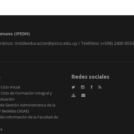
 Humano (IPEDH)
rónico: instdeeducacion@psico.edu.uy / Teléfono: (+598) 2400 8555
s
Redes sociales
Ciclo Inicial
 Ciclo de Formación Integral y
aduación
de Gestión Administrativa de la
 Bedelías (SGAE)
de Información de la Facultad de
ca