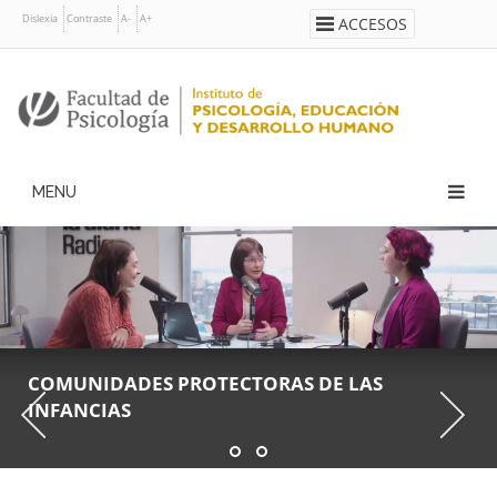
Pasar
Dislexia
Contraste
A-
A+
ACCESOS
al
contenido
principal
Navegación
principal
COMUNIDADES PROTECTORAS DE LAS
INFANCIAS