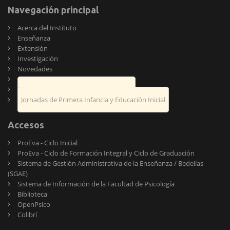
Navegación principal
Acerca del Instituto
Enseñanza
Extensión
Investigación
Novedades
Publicaciones
Encuentro de Psicología y Educación
Jornadas de Primera Infancia y Educación Inicial
Accesos
ProEva - Ciclo Inicial
ProEva - Ciclo de Formación Integral y Ciclo de Graduación
Sistema de Gestión Administrativa de la Enseñanza / Bedelías
(SGAE)
Sistema de Información de la Facultad de Psicología
Biblioteca
OpenPsico
Colibrí