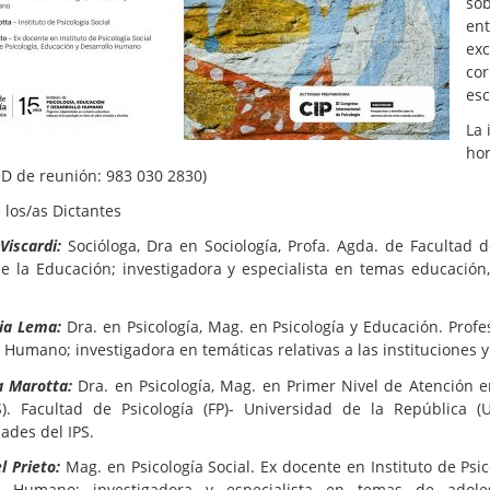
sob
en
ex
co
esc
La 
ho
ID de reunión: 983 030 2830)
los/as Dictantes
Viscardi:
Socióloga, Dra en Sociología, Profa. Agda. de Facultad 
de la Educación; investigadora y especialista en temas educación,
dia Lema:
Dra. en Psicología, Mag. en Psicología y Educación. Profe
 Humano; investigadora en temáticas relativas a las instituciones 
ia Marotta:
Dra. en Psicología, Mag. en Primer Nivel de Atención e
PS). Facultad de Psicología (FP)- Universidad de la República 
ades del IPS.
l Prieto:
Mag. en Psicología Social. Ex docente en Instituto de Psico
lo Humano; investigadora y especialista en temas de adole