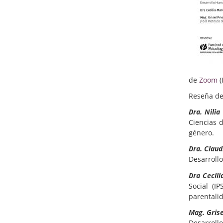
de
Zoom
(
Reseña de 
Dra. Nilia 
Ciencias 
género.
Dra. Clau
Desarrollo
Dra Cecil
Social (I
parentalid
Mag. Grise
Desarrol