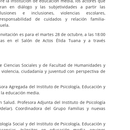
re la institución de educación media, los actores que
tran en diálogo y las subjetividades a partir las
clusiones e inclusiones, violencias escolares,
rresponsabilidad de cuidados y relación familia-
uela.
invitación es para el martes 28 de octubre, a las 18:00
ras en el Salón de Actos Élida Tuana y a través
de Ciencias Sociales y de Facultad de Humanidades y
 violencia, ciudadanía y juventud con perspectiva de
sora Agregada del Instituto de Psicología, Educación y
y la educación media.
n Salud. Profesora Adjunta del Instituto de Psicología
(Udelar). Coordinadora del Grupo Familias y nuevas
logía Social y del Instituto de Psicología, Educación y
scencias, tránsitos en educación media, equipos