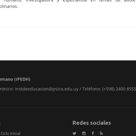
plinarios.
 Humano (IPEDH)
rónico: instdeeducacion@psico.edu.uy / Teléfono: (+598) 2400 8555
s
Redes sociales
Ciclo Inicial