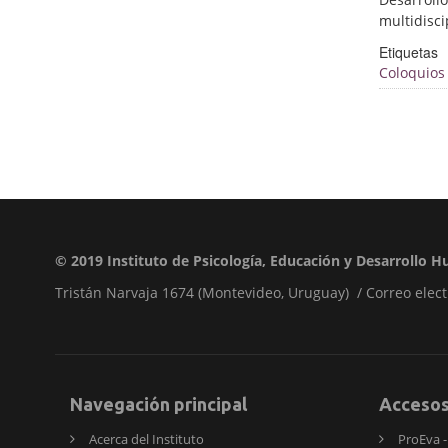
multidisci
Etiquetas
Coloquios
© 2019
Instituto de Psicología, Educación y Desarrollo
Tristán Narvaja 1674 (Montevideo, Uruguay) / Correo elect
Navegación principal
Acceso
Acerca del Instituto
ProEva - 