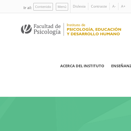
Pasar
Dislexia
Contraste
A-
A+
Contenido
Menú
Ir al:
al
contenido
principal
Navegación
ACERCA DEL INSTITUTO
ENSEÑAN
principal